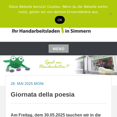
Zum
Diese Website benutzt Cookies. Wenn du die Website weiter
Inhalt
nutzt, gehen wir von deinem Einverständnis aus.
springen
OK
SPASS AM HANDARBEITEN?
STRICKFROSCH
MENÜ
Zum
Inhalt
springen
28. MAI 2025
MONI
Giornata della poesia
Am Freitag, dem 30.05.2025 tauchen wir in die